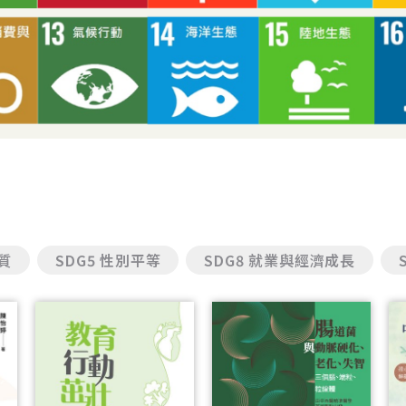
品質
SDG5 性別平等
SDG8 就業與經濟成長